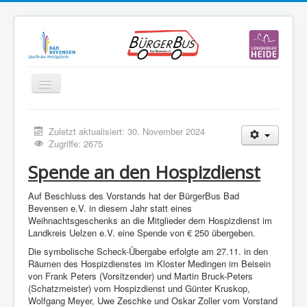
Navigation
an/aus
Start
Zuletzt aktualisiert: 30. November 2024
Verein
Zugriffe: 2675
Abfahrten
Spende an den Hospizdienst
Fahrplan
Auf Beschluss des Vorstands hat der BürgerBus Bad
Bevensen e.V. in diesem Jahr statt eines
Aktuelles
Weihnachtsgeschenks an die Mitglieder dem Hospizdienst im
Landkreis Uelzen e.V. eine Spende von € 250 übergeben.
Sponsoren
Die symbolische Scheck-Übergabe erfolgte am 27.11. in den
Downloads und Links
Räumen des Hospizdienstes im Kloster Medingen im Beisein
von Frank Peters (Vorsitzender) und Martin Bruck-Peters
Mitglieder-Anmeldung
(Schatzmeister) vom Hospizdienst und Günter Kruskop,
Wolfgang Meyer, Uwe Zeschke und Oskar Zoller vom Vorstand
Impressum